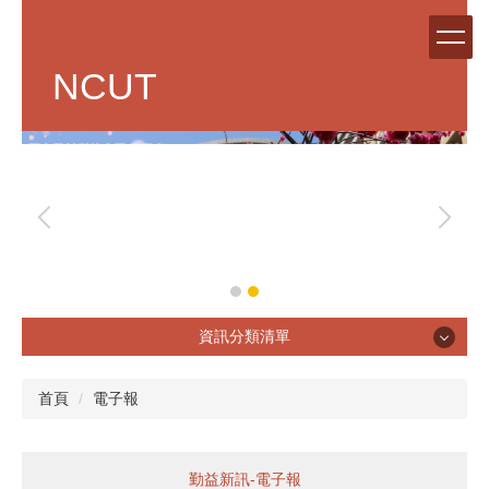
跳
到
主
NCUT
要
內
容
區
資訊分類清單
單位簡介
首頁
電子報
勤益新訊-電子報
章則辦法