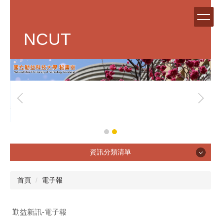
跳
到
主
NCUT
要
內
容
區
資訊分類清單
單位簡介
首頁
電子報
勤益新訊-電子報
章則辦法