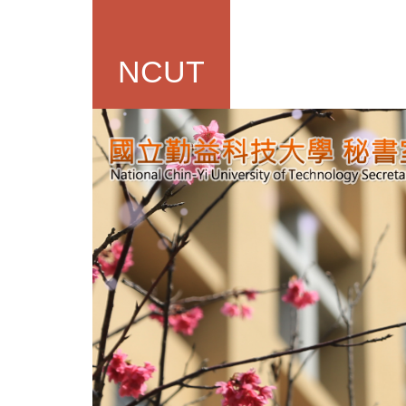
跳
到
主
NCUT
要
內
容
區