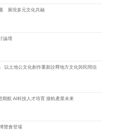
週 展現多元文化共融
計論壇
」 以土地公文化創作重新詮釋地方文化與民間信
想期航 AI科技人才培育 接軌產業未來
業博覽會登場