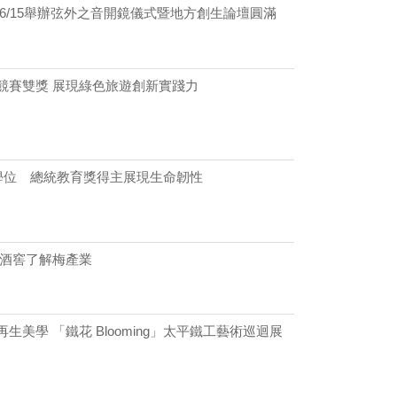
6/15舉辦弦外之音開鏡儀式暨地方創生論壇圓滿
競賽雙獎 展現綠色旅遊創新實踐力
成學位 總統教育獎得主展現生命韌性
義酒窖了解梅產業
美學 「鐵花 Blooming」太平鐵工藝術巡迴展