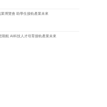
就業博覽會 助學生接軌產業未來
想期航 AI科技人才培育接軌產業未來
技人才培育接軌產業
博覽會登場
業博覽會登場