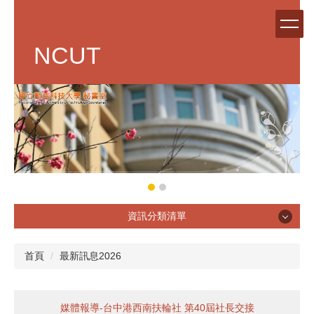
跳
到
主
NCUT
要
內
容
區
資訊分類清單
單位簡介
首頁
最新訊息2026
媒體報導-台中港西南扶輪社 第40屆社長交接
章則辦法