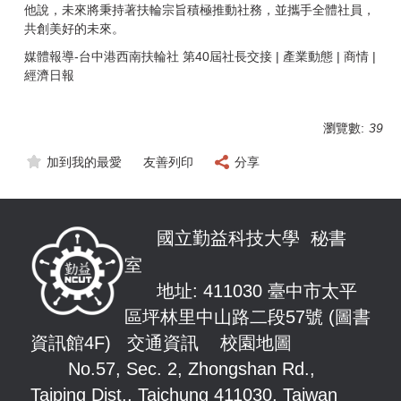
他說，未來將秉持著扶輪宗旨積極推動社務，並攜手全體社員，
共創美好的未來。
媒體報導-
台中港西南扶輪社 第40屆社長交接 | 產業動態 | 商情 |
經濟日報
瀏覽數:
39
加到我的最愛
友善列印
分享
國立勤益科技大學 秘書
室
地址: 411030 臺中市太平
區坪林里中山路
二段57號 (圖書
資訊館4F)
交通資訊
校園地圖
No.57, Sec. 2, Zhongshan Rd.,
Taiping Dist., Taichung 411030, Taiwan