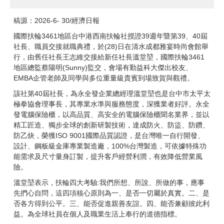
稿源：2026-6- 30/經濟日報
國際扶輪3461地區台中港西南扶輪社授證39週年暨第39、40屆
申辦業務
社長、職員交接就職典禮，於(28)日在清水成都雅宴時尚會館舉
行，由舊任社長王志維交接給新任社長溫堂堃，國際扶輪3461
地區總監蔡陽明(Sunny)監交，會場有勤益科大傑出校友、
EMBA企管老師及同學與多位重量級貴賓到場致賀與觀禮。
會議資訊
該社第40屆社長，為永全發企業總經理溫堂堃也是台中市太平太
極拳協會理事長，其專業水準與服務態度，深獲業者好評。永全
發電腦保險櫃，以高品質、高安全的電腦保險櫃聞名業界，並以
表單下載
精工匠造、獨步全球的創新研製技術，達成防火、防盜、防鑽、
防乙炔，榮獲ISO 9001國際品質認證，是台灣唯一自行開發、
設計、鋼板級金庫專業製造廠，100%台灣製造，可依據特殊功
能需求及尺寸量身訂製，提升客戶經營利潤，有效降低營業風
FQA (常見Q&A)
險。
溫堂堃表示，扶輪四大考驗:我們所想、所說、所做的事，應事
先捫心自問，這四項核心原則為一、是否一切屬於真實。二、是
法規審查委員會
否各方得到公平。三、能否促進親善友誼。四、能否兼顧彼此利
益。為全球社員在個人及職業生活上奉行的道德指標。