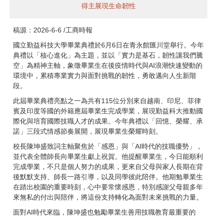
得主展現生命韌性
稿源：2026-6-6 /工商時報
申辦業務
國立勤益科技大學畢業典禮於6月6日在青永館匯川堂舉行。今年
典禮以「核心進化」為主題，並以「實力是基石，韌性讓我們騰
空」為精神主軸，象徵畢業生在後疫情時代與AI浪潮快速變動的
環境中，累積專業實力與面對挑戰的韌性，勇敢邁向人生新階
會議資訊
段。
此屆畢業典禮亮點之一為共有115位分別來自越南、印尼、菲律
賓及印度等國的外籍應屆畢業生完成學業，展現勤益科大推動國
表單下載
際化與培育國際技職人才的成果。今年典禮以「回憶、榮耀、承
諾」三段式情感節奏展開，展現畢業生榮耀時刻。
校長陳坤盛致詞主軸聚焦於「感恩」與「AI時代的技職優勢」，
FQA (常見Q&A)
並代表全體師長向畢業生獻上祝賀。他提醒畢業生，今日能順利
完成學業，不只是個人努力的成果，更來自父母與家人長期在背
後默默支持、師長一路引導，以及同學彼此陪伴。他期勉畢業生
在踏出校園的重要時刻，心中要常懷感恩，特別感謝父母親多年
法規審查委員會
來無私的付出與陪伴，將這份支持轉化為面對未來挑戰的力量。
面對AI時代來臨，陳坤盛也勉勵畢業生善用技職教育最重要的