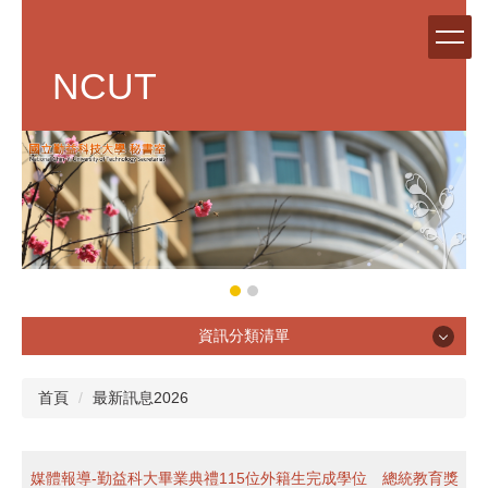
跳
到
主
NCUT
要
內
容
區
資訊分類清單
單位簡介
首頁
最新訊息2026
媒體報導-勤益科大畢業典禮115位外籍生完成學位 總統教育獎
章則辦法