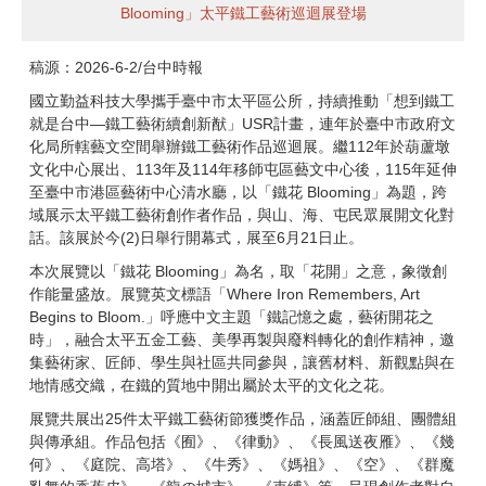
Blooming」太平鐵工藝術巡迴展登場
稿源：2026-6-2/台中時報
申辦業務
國立勤益科技大學攜手臺中市太平區公所，持續推動「想到鐵工
就是台中—鐵工藝術續創新猷」USR計畫，連年於臺中市政府文
化局所轄藝文空間舉辦鐵工藝術作品巡迴展。繼112年於葫蘆墩
文化中心展出、113年及114年移師屯區藝文中心後，115年延伸
會議資訊
至臺中市港區藝術中心清水廳，以「鐵花 Blooming」為題，跨
域展示太平鐵工藝術創作者作品，與山、海、屯民眾展開文化對
話。該展於今(2)日舉行開幕式，展至6月21日止。
表單下載
本次展覽以「鐵花 Blooming」為名，取「花開」之意，象徵創
作能量盛放。展覽英文標語「Where Iron Remembers, Art
Begins to Bloom.」呼應中文主題「鐵記憶之處，藝術開花之
時」，融合太平五金工藝、美學再製與廢料轉化的創作精神，邀
FQA (常見Q&A)
集藝術家、匠師、學生與社區共同參與，讓舊材料、新觀點與在
地情感交織，在鐵的質地中開出屬於太平的文化之花。
展覽共展出25件太平鐵工藝術節獲獎作品，涵蓋匠師組、團體組
法規審查委員會
與傳承組。作品包括《囿》、《律動》、《長風送夜雁》、《幾
何》、《庭院、高塔》、《牛秀》、《媽祖》、《空》、《群魔