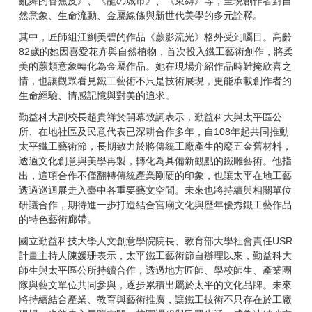
亂舞的香蕉皮》、《龍の城市》、《束縛》等，呈現創作者對自
然意象、生命流動、金屬線條與新世代美學的多元詮釋。
其中，匠師組江劉美碧的作品《蕨影流光》格外受到矚目。高齡
82歲的她因喜愛花卉與自然植物，首次投入鐵工藝術創作，將柔
美的蕨類意象轉化為金屬作品。她在現場介紹作品時難掩欣喜之
情，也讓觀眾看見鐵工藝術不只是技術展現，更能承載創作者的
生命經驗、情感記憶與對美的追求。
勤益科大副校長趙貴祥於開幕致詞表示，勤益科大與太平區公
所、在地社區及民意代表已深耕合作多年，自108年起共同推動
太平鐵工藝術節，長期致力於將傳統工廠產生的廢五金舊材料，
透過文化創意與美學再製，轉化為具備新觀點的鐵雕藝術。他指
出，這項合作不僅翻轉傳統產業剛硬的印象，也讓太平在地工藝
透過巡迴展走入臺中各重要藝文空間。未來也將持續與相關單位
研議合作，期待進一步打造結合宮廟文化與歷年優秀鐵工藝作品
的特色藝術廊帶。
國立勤益科技大學人文創意學院院長、教育部大學社會責任USR
計畫主持人陳媛珊表示，太平鐵工藝術節自辦理以來，勤益科大
師生與太平區公所持續合作，透過地方匠師、學校師生、產業團
隊與藝文單位共同參與，逐步累積出屬於太平的文化品牌。未來
將持續結合產業、教育與藝術推廣，讓鐵工技術不只存在於工廠