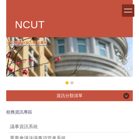
跳
到
主
NCUT
要
內
容
區
資訊分類清單
校務資訊專區
單位簡介
議事資訊系統
章則辦法
重要會議決議事項管考系統