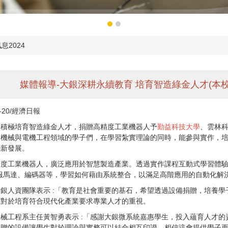
息2024
媒體報導-大銀深耕永續教育 培育智造綠金人才(本
2-20/經濟日報
續積極培育智造綠金人才，捐贈高精度工業機器人予
勤益科技大學
、雲林
讓機械與電機工程領域的學子們，在學習紮實理論的同時，能參與實作，
創新發展。
精度工業機器人，廣泛應用於智慧製造產業。透過實作課程互動式學習體
服馬達、編碼器等，學習如何藉由系統整合，以滿足高階應用的自動化解
銀人資團隊表示 :「教育是社會重要的基石，希望透過設備捐贈，培養
銀對於培育符合現代化產業要求專業人才的重視。
機械工程系主任黃智勇表示 :「感謝大銀微系統嘉惠學生，投入蘊育人才
捐贈的設備讓學生對於理論與實務可以結合相互印證，相信這會提供學子