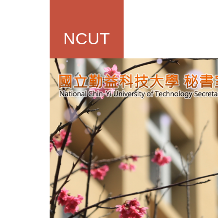
跳
到
主
NCUT
要
內
容
區