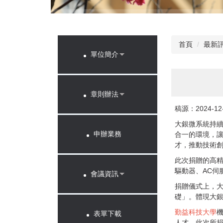
首頁
最新訊
單位簡介
章則辦法
稿源：2024-1
大銀微系統持
申辦業務
合一的環境，
才，推動技術
此次捐贈的高
驅動器、AC伺
會議資訊
捐贈儀式上，大
礎」。體現大
勤益科技大學
表單下載
人才，此次所