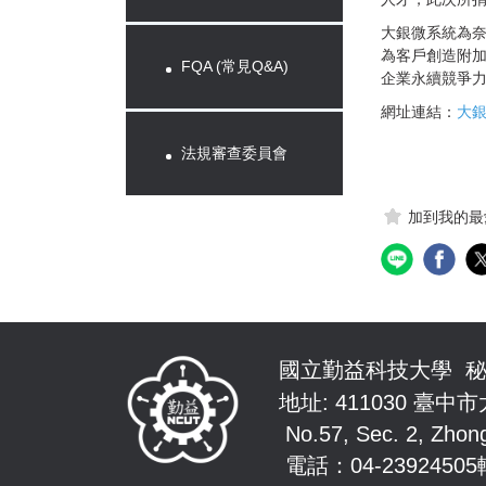
大銀微系統為奈
為客戶創造附加
FQA (常見Q&A)
企業永續競爭
網址連結：
大銀
法規審查委員會
加到我的最
國立勤益科技大學 
地址: 411030 臺中
No.57, Sec. 2, Zhongsha
電話：04-23924505轉21