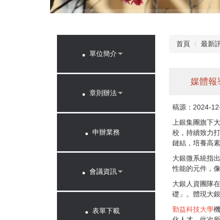
首頁
最新訊
單位簡介
媒體報
章則辦法
稿源：2024-1
上銀集團旗下大
申辦業務
校，持續致力
鏈結，培養高
大銀微系統指
性能的元件，像
會議資訊
大銀人資團隊在
礎」。體現大
勤益科技大學
表單下載
化人才，此次