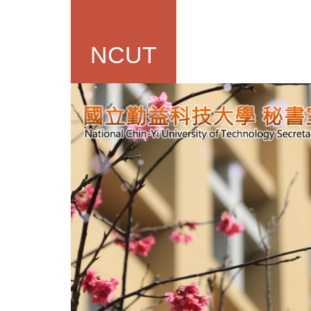
跳
到
主
NCUT
要
內
容
區